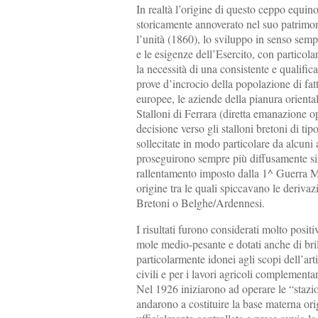
In realtà l’origine di questo ceppo equino 
storicamente annoverato nel suo patrimon
l’unità (1860), lo sviluppo in senso semp
e le esigenze dell’Esercito, con particola
la necessità di una consistente e qualifi
prove d’incrocio della popolazione di fat
europee, le aziende della pianura orienta
Stalloni di Ferrara (diretta emanazione o
decisione verso gli stalloni bretoni di tip
sollecitate in modo particolare da alcuni
proseguirono sempre più diffusamente sino
rallentamento imposto dalla 1^ Guerra Mon
origine tra le quali spiccavano le deriv
Bretoni o Belghe/Ardennesi.
I risultati furono considerati molto positi
mole medio-pesante e dotati anche di bri
particolarmente idonei agli scopi dell’ar
civili e per i lavori agricoli complementa
Nel 1926 iniziarono ad operare le “stazio
andarono a costituire la base materna or