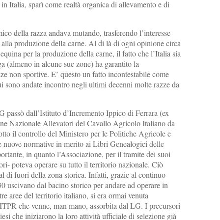
in Italia, sparì come realtà organica di allevamento e di
mico della razza andava mutando, trasferendo l’interesse
o alla produzione della carne. Al di là di ogni opinione circa
equina per la produzione della carne, il fatto che l’Italia sia
ga (almeno in alcune sue zone) ha garantito la
e non sportive. E’ questo un fatto incontestabile come
ui sono andate incontro negli ultimi decenni molte razze da
LG passò dall’Istituto d’Incremento Ippico di Ferrara (ex
ione Nazionale Allevatori del Cavallo Agricolo Italiano da
tto il controllo del Ministero per le Politiche Agricole e
e nuove normative in merito ai Libri Genealogici delle
rtante, in quanto l’Associazione, per il tramite dei suoi
ri- poteva operare su tutto il territorio nazionale. Ciò
al di fuori della zona storica. Infatti, grazie al continuo
 ‘30 uscivano dal bacino storico per andare ad operare in
re aree del territorio italiano, si era ormai venuta
ITPR che venne, man mano, assorbita dal LG. I precursori
esi che iniziarono la loro attività ufficiale di selezione già