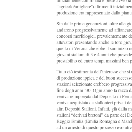
ufficialmente controllata e prese avvio la 
“agricolo/artigliere“(altrimenti inizialm
produzione era rappresentato dalla pianur
Sin dalle prime generazioni, oltre alle g
andarono progressivamente ad affiancare i 
concorsi morfologici, prevalentemente d
allevatori presentando anche le loro giova
quello di Verona che ebbe il suo inizio n
giovani stalloni di 3 e 4 anni che preved
prestabilito ed entro tempi massimi ben pr
Tutto ciò testimonia dell’interesse che si
di produzione ippica e del buon successo ch
stazioni selezionate crebbero progressivam
fine degli anni ‘30. Ogni anno la razza da
veniva reimpiegata dal Deposito di Ferra
veniva acquistata da stallonieri privati d
altri Depositi Stalloni. Infatti, già dalla 
stalloni “derivati bretoni” da parte del D
Reggio Emilia (Emilia Romagna e Marche)
ad un arresto di questo processo evolutivo