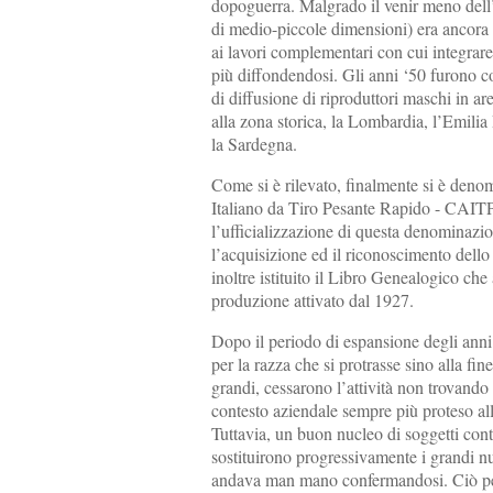
dopoguerra. Malgrado il venir meno dell’i
di medio-piccole dimensioni) era ancora in
ai lavori complementari con cui integrar
più diffondendosi. Gli anni ‘50 furono co
di diffusione di riproduttori maschi in ar
alla zona storica, la Lombardia, l’Emilia
la Sardegna.
Come si è rilevato, finalmente si è deno
Italiano da Tiro Pesante Rapido - CAITPR
l’ufficializzazione di questa denominazi
l’acquisizione ed il riconoscimento dello
inoltre istituito il Libro Genealogico che 
produzione attivato dal 1927.
Dopo il periodo di espansione degli anni ‘
per la razza che si protrasse sino alla fin
grandi, cessarono l’attività non trovand
contesto aziendale sempre più proteso al
Tuttavia, un buon nucleo di soggetti cont
sostituirono progressivamente i grandi nucl
andava man mano confermandosi. Ciò perm