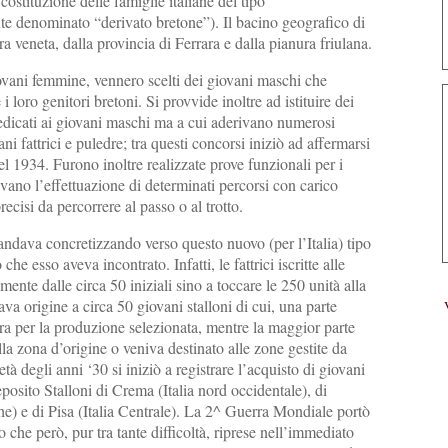
costituzione delle famiglie italiane del tipo
ente denominato “derivato bretone”). Il bacino geografico di
a veneta, dalla provincia di Ferrara e dalla pianura friulana.
iovani femmine, vennero scelti dei giovani maschi che
loro genitori bretoni. Si provvide inoltre ad istituire dei
edicati ai giovani maschi ma a cui aderivano numerosi
ni fattrici e puledre; tra questi concorsi iniziò ad affermarsi
el 1934. Furono inoltre realizzate prove funzionali per i
evano l’effettuazione di determinati percorsi con carico
ecisi da percorrere al passo o al trotto.
 andava concretizzando verso questo nuovo (per l’Italia) tipo
e esso aveva incontrato. Infatti, le fattrici iscritte alle
ente dalle circa 50 iniziali sino a toccare le 250 unità alla
va origine a circa 50 giovani stalloni di cui, una parte
ra per la produzione selezionata, mentre la maggior parte
ella zona d’origine o veniva destinato alle zone gestite da
metà degli anni ‘30 si iniziò a registrare l’acquisto di giovani
eposito Stalloni di Crema (Italia nord occidentale), di
 e di Pisa (Italia Centrale). La 2^ Guerra Mondiale portò
 che però, pur tra tante difficoltà, riprese nell’immediato