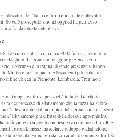
 allevatori dell’Italia centro-meridionale e allevatori
anni ‘80 ed è proseguito sino ad oggi ed ha permesso
 cui si fonda attualmente il LG.
ve
500 capi iscritti, di cui circa 3000 fattrici, presenti in
diverse Regioni. Le zone con maggior presenza sono il
azio, l’Abruzzo e la Puglia; discrete presenze si hanno
a, in Molise e in Campania. Allevamenti più isolati ma
 sono infine ubicati in Piemonte, Lombardia, Trentino e
rmai ampia e diffusa pressochè in tutto il territorio
n esito del processo di adattamento che la razza ha subito
ma d’allevamento stallino, tipica della zona storica, al semi-
orme d’allevamento più diffuse della dorsale appenninica.
e la produzione di soggetti con peso vivo compreso tra 700 e
ametri trasversi, masse muscolare, sviluppo e distinzione,
 statura orientativa per gli stalloni adulti è compresa tra 155