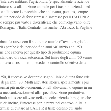
nteresse militare, l’agricoltura (e specialmente le aziende
teressata alla trazione animale per i trasporti aziendali ed
e e affiancare le macchine che andavano, peraltro, sempre
sì un periodo di forte ripresa d’interesse per il CAITPR e
ee sempre più vaste e diversificate che coinvolgevano, oltre
 Romagna, l’Italia Centrale, ma anche l’Abruzzo, la Puglia e
minata la razza con il suo nome attuale (Cavallo Agricolo
) perchè è del periodo fine anni ‘40 inizio anni ‘50
one che sanciva per questo tipo di produzione equina
 standard di razza autonoma. Sul finire degli anni ‘50 venne
andava a sostituire il precedente controllo selettivo della
50, il successivo decennio segnò l’inizio di una forte crisi
e degli anni ‘70. Molti allevatori storici, specialmente i più
o ormai più motivo economico nell’allevamento equino in un
la meccanizzazione ed alla specializzazione produttiva.
inuò ad essere allevato nelle piccole aziende famigliari che
ei; inoltre, l’interesse per la razza nel centro-sud Italia
ise di evitare al CAITPR il triste destino cui andò