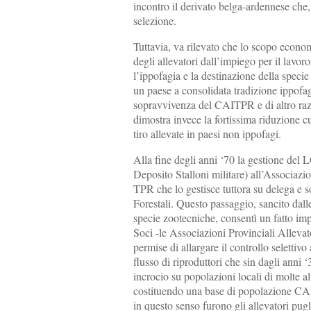
incontro il derivato belga-ardennese che, 
selezione.
Tuttavia, va rilevato che lo scopo econo
degli allevatori dall’impiego per il lavor
l’ippofagia e la destinazione della specie 
un paese a consolidata tradizione ippofa
sopravvivenza del CAITPR e di altro razz
dimostra invece la fortissima riduzione c
tiro allevate in paesi non ippofagi.
Alla fine degli anni ‘70 la gestione del 
Deposito Stalloni militare) all’Associaz
TPR che lo gestisce tuttora su delega e so
Forestali. Questo passaggio, sancito dall
specie zootecniche, consentì un fatto impo
Soci -le Associazioni Provinciali Allevato
permise di allargare il controllo selettivo 
flusso di riproduttori che sin dagli anni
incrocio su popolazioni locali di molte alt
costituendo una base di popolazione CA
in questo senso furono gli allevatori pugli