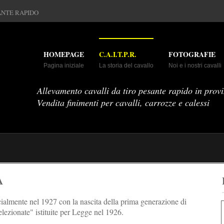
SANTE RAPIDO
HOMEPAGE
C.A.I.T.P.R.
FOTOGRAFIE
Pagina iniziale
La storia del cavallo
Noi e i nostri cavalli
Allevamento cavalli da tiro pesante rapido in provi
Vendita finimenti per cavalli, carrozze e calessi
A
cialmente nel 1927 con la nascita della prima generazione di
elezionate" istituite per Legge nel 1926.