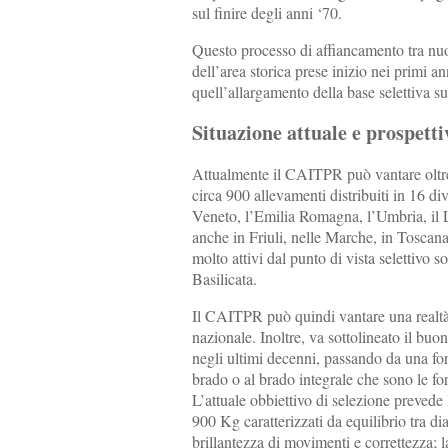
sul finire degli anni ‘70.
Questo processo di affiancamento tra nuovi
dell’area storica prese inizio nei primi 
quell’allargamento della base selettiva su
Situazione attuale e prospetti
Attualmente il CAITPR può vantare oltre 6.
circa 900 allevamenti distribuiti in 16 
Veneto, l’Emilia Romagna, l’Umbria, il L
anche in Friuli, nelle Marche, in Toscan
molto attivi dal punto di vista selettivo
Basilicata.
Il CAITPR può quindi vantare una realtà o
nazionale. Inoltre, va sottolineato il buo
negli ultimi decenni, passando da una for
brado o al brado integrale che sono le f
L’attuale obbiettivo di selezione preved
900 Kg caratterizzati da equilibrio tra di
brillantezza di movimenti e correttezza; la