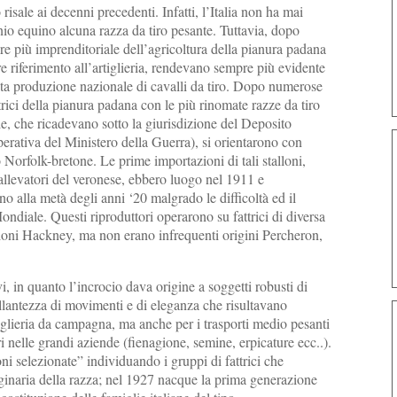
risale ai decenni precedenti. Infatti, l’Italia non ha mai
io equino alcuna razza da tiro pesante. Tuttavia, dopo
re più imprenditoriale dell’agricoltura della pianura padana
re riferimento all’artiglieria, rendevano sempre più evidente
cata produzione nazionale di cavalli da tiro. Dopo numerose
trici della pianura padana con le più rinomate razze da tiro
le, che ricadevano sotto la giurisdizione del Deposito
perativa del Ministero della Guerra), si orientarono con
o Norfolk-bretone. Le prime importazioni di tali stalloni,
 allevatori del veronese, ebbero luogo nel 1911 e
 alla metà degli anni ‘20 malgrado le difficoltà ed il
diale. Questi riproduttori operarono su fattrici di diversa
azioni Hackney, ma non erano infrequenti origini Percheron,
vi, in quanto l’incrocio dava origine a soggetti robusti di
llantezza di movimenti e di eleganza che risultavano
tiglieria da campagna, ma anche per i trasporti medio pesanti
ri nelle grandi aziende (fienagione, semine, erpicature ecc..).
ni selezionate” individuando i gruppi di fattrici che
iginaria della razza; nel 1927 nacque la prima generazione