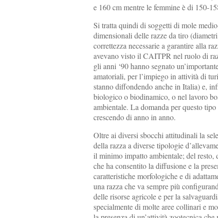
e 160 cm mentre le femmine è di 150-15
Si tratta quindi di soggetti di mole medi
dimensionali delle razze da tiro (diametri
correttezza necessarie a garantire alla raz
avevano visto il CAITPR nel ruolo di raz
gli anni ‘90 hanno segnato un’importante 
amatoriali, per l’impiego in attività di tu
stanno diffondendo anche in Italia) e, inf
biologico o biodinamico, o nel lavoro bosc
ambientale. La domanda per questo tipo d
crescendo di anno in anno.
Oltre ai diversi sbocchi attitudinali la 
della razza a diverse tipologie d’alleva
il minimo impatto ambientale; del resto, 
che ha consentito la diffusione e la pre
caratteristiche morfologiche e di adattam
una razza che va sempre più configurand
delle risorse agricole e per la salvaguard
specialmente di molte aree collinari e mo
la presenza di un’attività zootecnica che