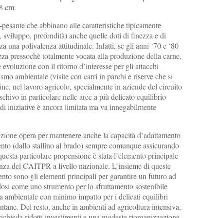
8 cm.
o-pesante che abbinano alle caratteristiche tipicamente
, sviluppo, profondità) anche quelle doti di finezza e di
za una polivalenza attitudinale. Infatti, se gli anni ‘70 e ‘80
za pressochè totalmente vocata alla produzione della carne,
evoluzione con il ritorno d’interesse per gli attacchi
rismo ambientale (visite con carri in parchi e riserve che si
ine, nel lavoro agricolo, specialmente in aziende del circuito
hivo in particolare nelle aree a più delicato equilibrio
i iniziative è ancora limitata ma va innegabilmente
selezione opera per mantenere anche la capacità d’adattamento
mento (dallo stallino al brado) sempre comunque assicurando
questa particolare propensione è stata l’elemento principale
senza del CAITPR a livello nazionale. L’insieme di queste
ento sono gli elementi principali per garantire un futuro ad
osi come uno strumento per lo sfruttamento sostenibile
ia ambientale con minimo impatto per i delicati equilibri
ntane. Del resto, anche in ambienti ad agricoltura intensiva,
 richieda ridotti investimenti e una modesta riorganizzazione