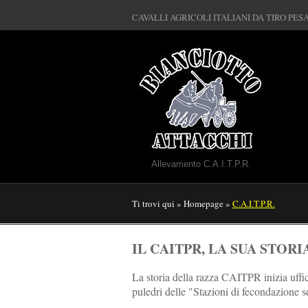
CAVALLI AGRICOLI ITALIANI DA TIRO PE
Allevamento C.A.I.T.P.R.
Ti trovi qui
»
Homepage
»
C.A.I.T.P.R.
IL CAITPR, LA SUA STORI
La storia della razza CAITPR inizia uffi
puledri delle "Stazioni di fecondazione s